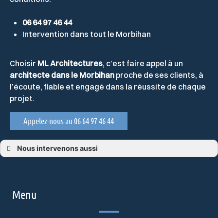
06 64 97 46 44
Intervention dans tout le Morbihan
Choisir
ML Architectures
, c’est faire appel à un
architecte dans le Morbihan
proche de ses clients, à
l’écoute, fiable et engagé dans la réussite de chaque
projet.
Appelez-nous au 06 64 97 46 44
Nous intervenons aussi
Architecte Arradon
Architecte Baden
Architecte Auray
Architecte Quiberon
Architecte Carnac
Menu
Architecte Plescop
Architecte dans le Morbihan
Architecte Saint-Avé